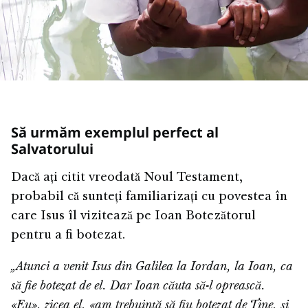
Să urmăm exemplul perfect al
Salvatorului
Dacă ați citit vreodată Noul Testament,
probabil că sunteți familiarizați cu povestea în
care Isus îl vizitează pe Ioan Botezătorul
pentru a fi botezat.
„Atunci a venit Isus din Galilea la Iordan, la Ioan, ca
să fie botezat de el. Dar Ioan căuta să-l oprească.
«Eu», zicea el, «am trebuință să fiu botezat de Tine, și