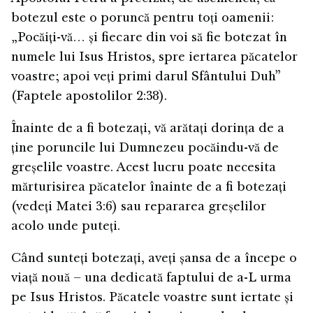
botezul este o poruncă pentru toți oamenii:
„Pocăiți-vă… și fiecare din voi să fie botezat în
numele lui Isus Hristos, spre iertarea păcatelor
voastre; apoi veți primi darul Sfântului Duh”
(Faptele apostolilor 2:38).
Înainte de a fi botezați, vă arătați dorința de a
ține poruncile lui Dumnezeu pocăindu-vă de
greșelile voastre. Acest lucru poate necesita
mărturisirea păcatelor înainte de a fi botezați
(vedeți Matei 3:6) sau repararea greșelilor
acolo unde puteți.
Când sunteți botezați, aveți șansa de a începe o
viață nouă – una dedicată faptului de a-L urma
pe Isus Hristos. Păcatele voastre sunt iertate și