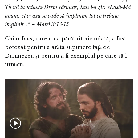
Tu vii la mine?» Drept răspuns, Isus i-a zis: «Lasă-Mă
acum, căci așa se cade să împlinim tot ce trebuie
împlinit.»” – Matei 3:13-15
Chiar Isus, care nu a păcătuit niciodată, a fost
botezat pentru a arăta supunere față de
Dumnezeu și pentru a fi exemplul pe care să-l
urmăm.