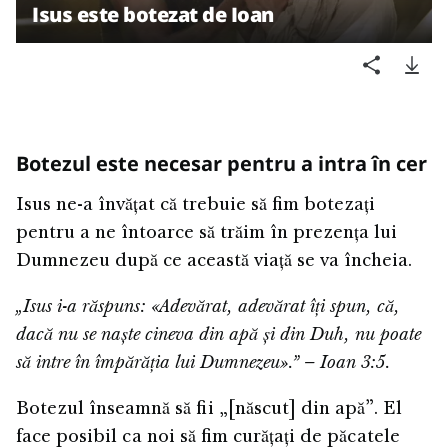
Isus este botezat de Ioan
Botezul este necesar pentru a intra în cer
Isus ne-a învățat că trebuie să fim botezați
pentru a ne întoarce să trăim în prezența lui
Dumnezeu după ce această viață se va încheia.
„Isus i-a răspuns: «Adevărat, adevărat îți spun, că,
dacă nu se naște cineva din apă și din Duh, nu poate
să intre în împărăția lui Dumnezeu».” – Ioan 3:5.
Botezul înseamnă să fii „[născut] din apă”. El
face posibil ca noi să fim curățați de păcatele