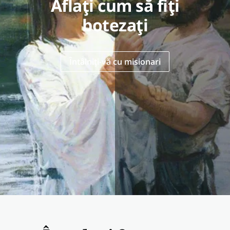
Aflați cum să fiți
botezați
Întâlniți-vă cu misionari