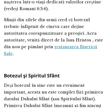
nașterea într-o viață dedicată valorilor creștine
(vedeți Romani 6:3-6).
Sfinții din zilele din urmă cred că botezul
trebuie înfăptuit de cineva care deține
autoritatea corespunzătoare a preoției. Acea
autoritate, venită direct de la Isus Hristos , este
din nou pe pământ prin
restaurarea Bisericii
Sale
.
Botezul și Spiritul Sfânt
Deși botezul în sine este un eveniment
important, acesta nu este complet fără primirea
darului Duhului Sfânt (sau Spiritului Sfânt).
Primirea Duhului Sfânt înseamnă să fim născuți