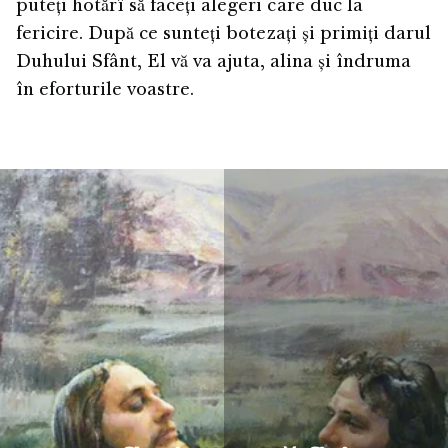
puteți hotărî să faceți alegeri care duc la
fericire. După ce sunteți botezați și primiți darul
Duhului Sfânt, El vă va ajuta, alina și îndruma
în eforturile voastre.