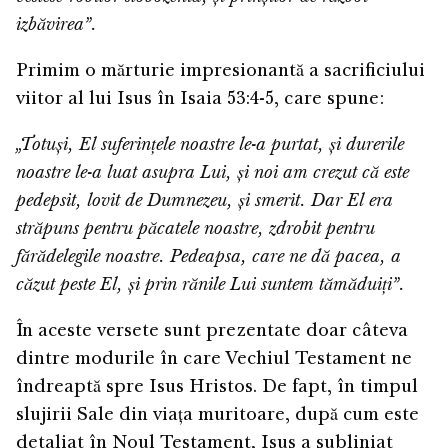
izbăvirea”.
Primim o mărturie impresionantă a sacrificiului
viitor al lui Isus în Isaia 53:4-5, care spune:
„Totuși, El suferințele noastre le-a purtat, și durerile
noastre le-a luat asupra Lui, și noi am crezut că este
pedepsit, lovit de Dumnezeu, și smerit. Dar El era
străpuns pentru păcatele noastre, zdrobit pentru
fărădelegile noastre. Pedeapsa, care ne dă pacea, a
căzut peste El, și prin rănile Lui suntem tămăduiți”.
În aceste versete sunt prezentate doar câteva
dintre modurile în care Vechiul Testament ne
îndreaptă spre Isus Hristos. De fapt, în timpul
slujirii Sale din viața muritoare, după cum este
detaliat în Noul Testament, Isus a subliniat