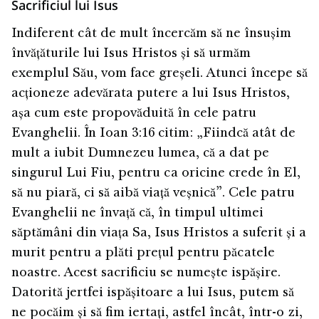
Sacrificiul lui Isus
Indiferent cât de mult încercăm să ne însușim
învățăturile lui Isus Hristos și să urmăm
exemplul Său, vom face greșeli. Atunci începe să
acționeze adevărata putere a lui Isus Hristos,
așa cum este propovăduită în cele patru
Evanghelii. În Ioan 3:16 citim: „Fiindcă atât de
mult a iubit Dumnezeu lumea, că a dat pe
singurul Lui Fiu, pentru ca oricine crede în El,
să nu piară, ci să aibă viață veșnică”. Cele patru
Evanghelii ne învață că, în timpul ultimei
săptămâni din viața Sa, Isus Hristos a suferit și a
murit pentru a plăti prețul pentru păcatele
noastre. Acest sacrificiu se numește ispășire.
Datorită jertfei ispășitoare a lui Isus, putem să
ne pocăim și să fim iertați, astfel încât, într-o zi,