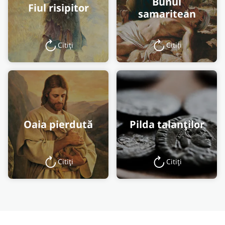
Bunul
Fiul risipitor
samaritean
Citiți
Citiți
Oaia pierdută
Pilda talanților
Citiți
Citiți