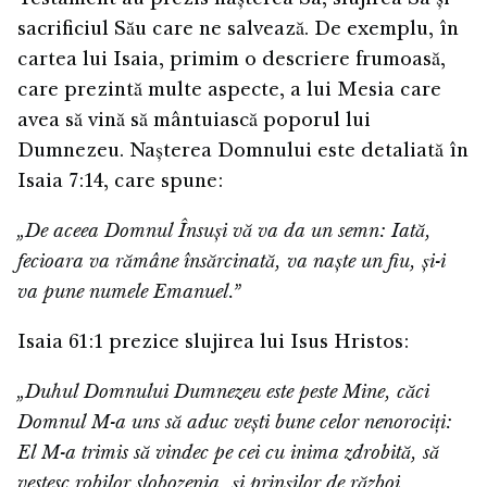
sacrificiul Său care ne salvează. De exemplu, în
cartea lui Isaia, primim o descriere frumoasă,
care prezintă multe aspecte, a lui Mesia care
avea să vină să mântuiască poporul lui
Dumnezeu. Nașterea Domnului este detaliată în
Isaia 7:14, care spune:
„De aceea Domnul Însuși vă va da un semn: Iată,
fecioara va rămâne însărcinată, va naște un fiu, și-i
va pune numele Emanuel.”
Isaia 61:1 prezice slujirea lui Isus Hristos:
„Duhul Domnului Dumnezeu este peste Mine, căci
Domnul M-a uns să aduc vești bune celor nenorociți:
El M-a trimis să vindec pe cei cu inima zdrobită, să
vestesc robilor slobozenia, și prinșilor de război