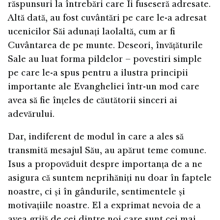
răspunsuri la întrebări care Îi fuseseră adresate.
Altă dată, au fost cuvântări pe care le-a adresat
ucenicilor Săi adunați laolaltă, cum ar fi
Cuvântarea de pe munte. Deseori, învățăturile
Sale au luat forma pildelor – povestiri simple
pe care le-a spus pentru a ilustra principii
importante ale Evangheliei într-un mod care
avea să fie înțeles de căutătorii sinceri ai
adevărului.
Dar, indiferent de modul în care a ales să
transmită mesajul Său, au apărut teme comune.
Isus a propovăduit despre importanța de a ne
asigura că suntem neprihăniți nu doar în faptele
noastre, ci și în gândurile, sentimentele și
motivațiile noastre. El a exprimat nevoia de a
avea grijă de cei dintre noi care sunt cei mai