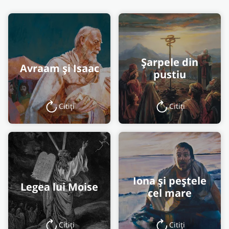
Șarpele din
Avraam și Isaac
pustiu
Citiți
Citiți
Iona și peștele
Legea lui Moise
cel mare
Citiți
Citiți