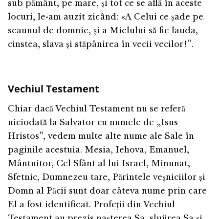
sub pământ, pe mare, și tot ce se află în aceste
locuri, le-am auzit zicând: «A Celui ce șade pe
scaunul de domnie, și a Mielului să fie lauda,
cinstea, slava și stăpânirea în vecii vecilor!”.
Vechiul Testament
Chiar dacă Vechiul Testament nu se referă
niciodată la Salvator cu numele de „Isus
Hristos”, vedem multe alte nume ale Sale în
paginile acestuia. Mesia, Iehova, Emanuel,
Mântuitor, Cel Sfânt al lui Israel, Minunat,
Sfetnic, Dumnezeu tare, Părintele veșniciilor și
Domn al Păcii sunt doar câteva nume prin care
El a fost identificat. Profeții din Vechiul
Testament au prezis nașterea Sa, slujirea Sa și