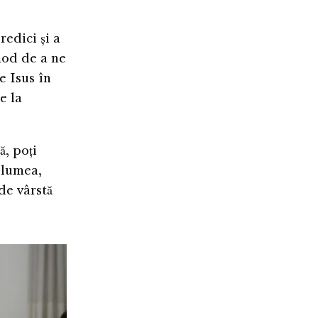
edici și a
mod de a ne
e Isus în
e la
ă, poți
 lumea,
de vârstă