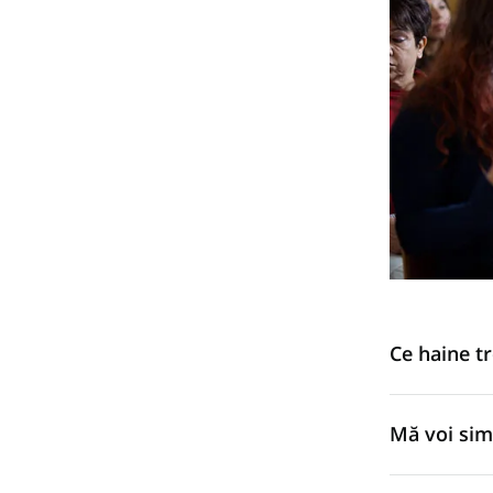
Ce haine tr
Doar încearcă
Mă voi sim
simți confort
nasturi și cra
Sperăm că nu.
obicei, elegan