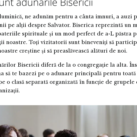
nt adunările Bisericii
 duminică, ne adunăm pentru a cânta imnuri, a auzi pr
nii pe alții despre Salvator. Biserica reprezintă un 
ateriile spirituale și un mod perfect de a-L păstra p
ții noastre. Toți vizitatorii sunt bineveniți să particip
oastre creștine și să preaslăvească alături de noi.
rilor Bisericii diferă de la o congregație la alta. Îns
a să te bazezi pe o adunare principală pentru toată
pe o clasă separată organizată în funcție de grupele 
nizații.