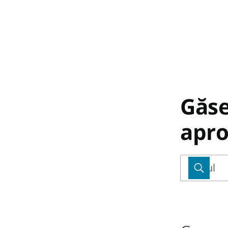
Găse
apro
Locul
Locul