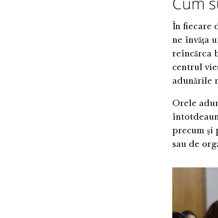
Cum su
În fiecare
ne învăța u
reîncărca b
centrul vie
adunările n
Orele adună
întotdeaun
precum și 
sau de orga