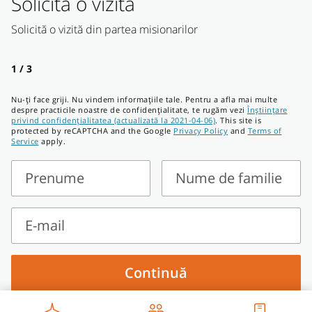
Solicită o vizită
Solicită o vizită din partea misionarilor
1 / 3
Nu-ți face griji. Nu vindem informațiile tale. Pentru a afla mai multe
despre practicile noastre de confidențialitate, te rugăm vezi
Înștiințare
privind confidențialitatea (actualizată la 2021-04-06)
. This site is
protected by reCAPTCHA and the Google
Privacy Policy
and
Terms of
Service
apply.
Prenume
Nume de familie
Prenume
Nume
de
E-mail
familie
E-
mail
Continuă