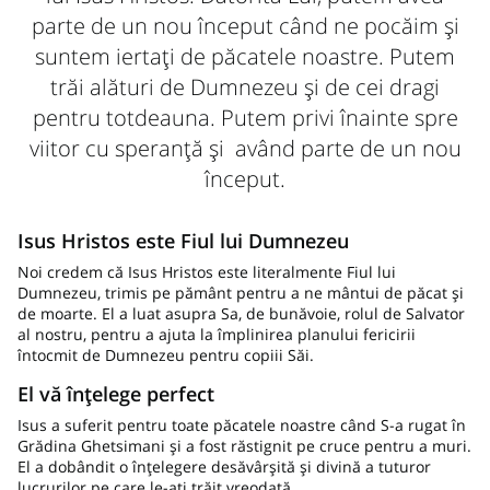
parte de un nou început când ne pocăim și
suntem iertați de păcatele noastre. Putem
trăi alături de Dumnezeu și de cei dragi
pentru totdeauna. Putem privi înainte spre
viitor cu speranță și având parte de un nou
început.
Isus Hristos este Fiul lui Dumnezeu
Noi credem că Isus Hristos este literalmente Fiul lui
Dumnezeu, trimis pe pământ pentru a ne mântui de păcat și
de moarte. El a luat asupra Sa, de bunăvoie, rolul de Salvator
al nostru, pentru a ajuta la împlinirea planului fericirii
întocmit de Dumnezeu pentru copiii Săi.
El vă înțelege perfect
Isus a suferit pentru toate păcatele noastre când S-a rugat în
Grădina Ghetsimani și a fost răstignit pe cruce pentru a muri.
El a dobândit o înțelegere desăvârșită și divină a tuturor
lucrurilor pe care le-ați trăit vreodată.