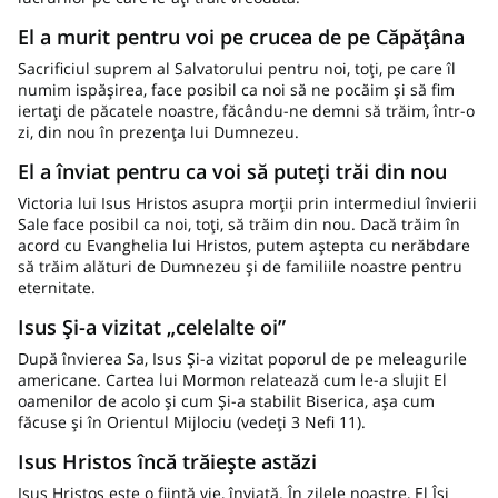
El a murit pentru voi pe crucea de pe Căpățâna
Sacrificiul suprem al Salvatorului pentru noi, toți, pe care îl
numim ispășirea, face posibil ca noi să ne pocăim și să fim
iertați de păcatele noastre, făcându-ne demni să trăim, într-o
zi, din nou în prezența lui Dumnezeu.
El a înviat pentru ca voi să puteți trăi din nou
Victoria lui Isus Hristos asupra morții prin intermediul învierii
Sale face posibil ca noi, toți, să trăim din nou. Dacă trăim în
acord cu Evanghelia lui Hristos, putem aștepta cu nerăbdare
să trăim alături de Dumnezeu și de familiile noastre pentru
eternitate.
Isus Și-a vizitat „celelalte oi”
După învierea Sa, Isus Și-a vizitat poporul de pe meleagurile
americane. Cartea lui Mormon relatează cum le-a slujit El
oamenilor de acolo și cum Și-a stabilit Biserica, așa cum
făcuse și în Orientul Mijlociu (vedeți 3 Nefi 11).
Isus Hristos încă trăiește astăzi
Isus Hristos este o ființă vie, înviată. În zilele noastre, El Își