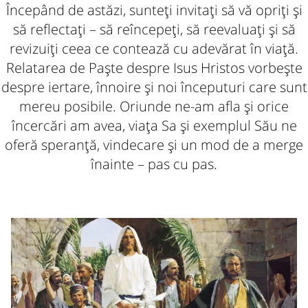
Începând de astăzi, sunteți invitați să vă opriți și
să reflectați – să reîncepeți, să reevaluați și să
revizuiți ceea ce contează cu adevărat în viață.
Relatarea de Paște despre Isus Hristos vorbește
despre iertare, înnoire și noi începuturi care sunt
mereu posibile. Oriunde ne-am afla și orice
încercări am avea, viața Sa și exemplul Său ne
oferă speranță, vindecare și un mod de a merge
înainte – pas cu pas.