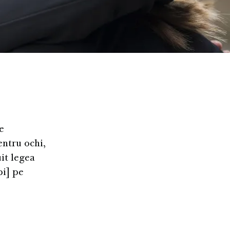
e
entru ochi,
uit legea
bi] pe