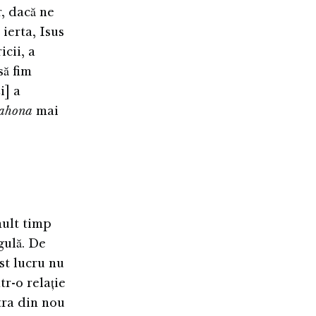
r, dacă ne
ierta, Isus
cii, a
să fim
i] a
iahona
mai
mult timp
gulă. De
est lucru nu
tr-o relație
tra din nou