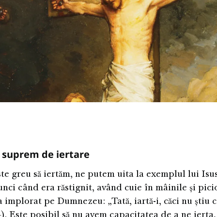
 suprem de iertare
te greu să iertăm, ne putem uita la exemplul lui Isus
unci când era răstignit, având cuie în mâinile și pici
a implorat pe Dumnezeu: „Tată, iartă-i, căci nu știu c
). Este posibil să nu avem capacitatea de a ne ierta, 