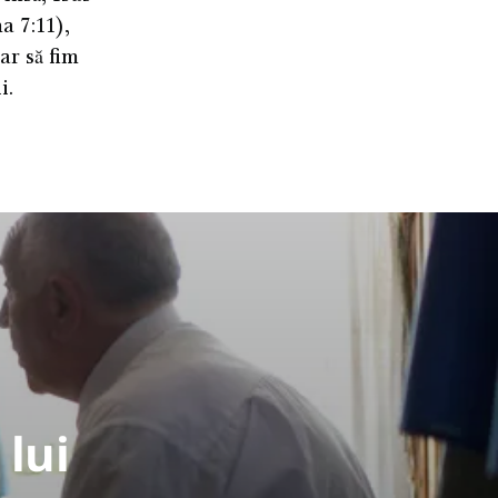
a 7:11),
ar să fim
i.
 lui