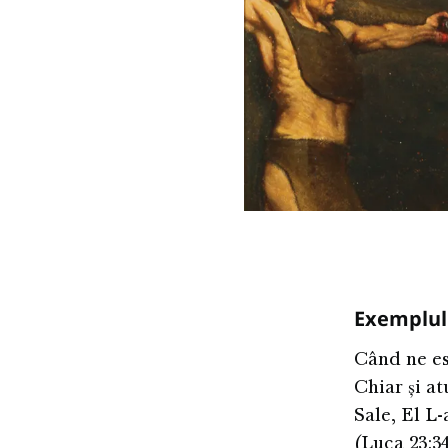
Exemplul
Când ne es
Chiar și at
Sale, El L-
(Luca 23:34