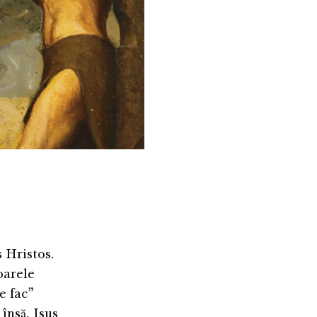
 Hristos.
oarele
e fac”
însă, Isus