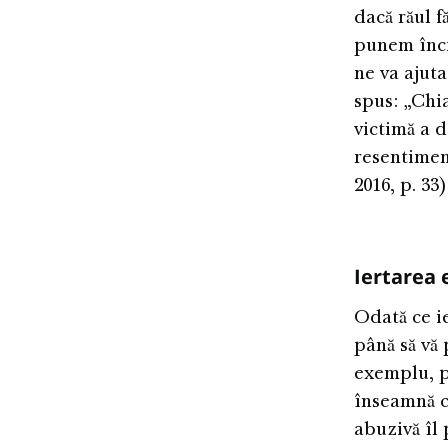
dacă răul f
punem încr
ne va ajuta
spus: „Chia
victimă a d
resentiment
2016, p. 33)
Iertarea 
Odată ce ie
până să vă 
exemplu, pu
înseamnă că
abuzivă îl 