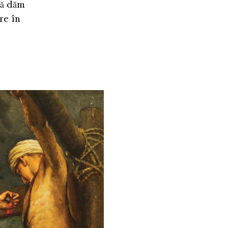
să dăm
re în