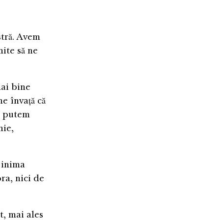
stră. Avem
ite să ne
mai bine
ne învață că
m putem
nie,
 inima
ra, nici de
t, mai ales