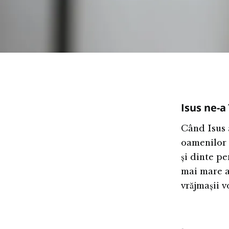
Isus ne-a
Când Isus 
oamenilor 
și dinte pe
mai mare a 
vrăjmașii v