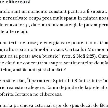
ne eliberează
tele sunt un memento constant pentru a fi supărat.
 nerezolvate ocupă prea mult spațiu în mintea noa
in cauza lor și, dacă nu suntem atenți, le putem perm
elalte relații.
 nu ierta ne irosește energia care poate fi folosită 
uji altora și a ne înnobila viața. Cartea lui Mormon 
unt ca să poată avea bucurie” (vezi 2 Nefi 2:25). Cu
ie când ne concentrăm asupra sentimentelor de mâ
elor, amărăciunii și răzbunării?
m să iertăm, Îi permitem Spiritului Sfânt să intre în
ricirea este o alegere. Ea nu depinde de faptele alto
ferită. Iertarea ne eliberează.
 ierta pe cineva este mai ușor de spus decât de făcu