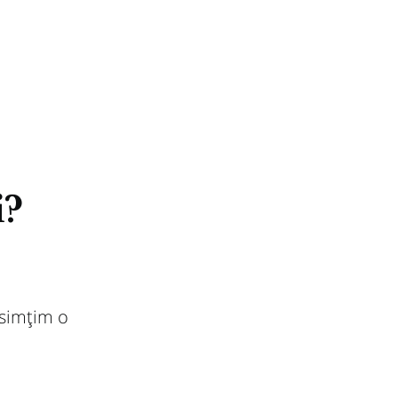
i?
 simțim o