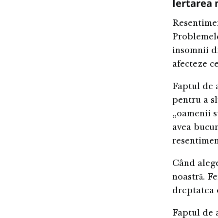
Iertarea 
Resentimen
Problemele
insomnii d
afecteze cel
Faptul de a
pentru a sl
„oamenii s
avea bucur
resentiment
Când alege
noastră. Fe
dreptatea o
Faptul de a