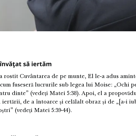
 învățat să iertăm
a rostit Cuvântarea de pe munte, El le-a adus amint
cum fuseseră lucrurile sub legea lui Moise: „Ochi p
ntru dinte” (vedeți Matei 5:38). Apoi, el a propovăd
iertării, de a întoarce și celălalt obraz și de „[a-i iu
oștri” (vedeți Matei 5:39-44).