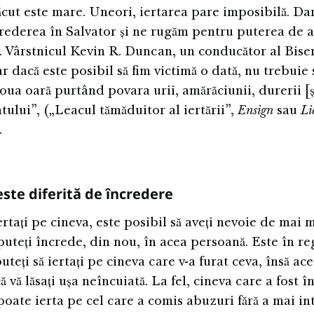
ăcut este mare. Uneori, iertarea pare imposibilă. Da
ederea în Salvator și ne rugăm pentru puterea de a 
. Vârstnicul Kevin R. Duncan, un conducător al Biseri
r dacă este posibil să fim victimă o dată, nu trebuie 
oua oară purtând povara urii, amărăciunii, durerii [ș
ului”, („Leacul tămăduitor al iertării”,
Ensign
sau
L
.
este diferită de încredere
rtați pe cineva, este posibil să aveți nevoie de mai 
puteți încrede, din nou, în acea persoană. Este în re
teți să iertați pe cineva care v-a furat ceva, însă ac
 vă lăsați ușa neîncuiată. La fel, cineva care a fost în
poate ierta pe cel care a comis abuzuri fără a mai in