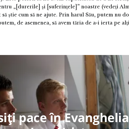
entru „[durerile] și [suferințele]” noastre (vedeți Alm
t să știe cum să ne ajute. Prin harul Său, putem nu do
, putem, de asemenea, să avem tăria de a-i ierta pe alți
iți pace în Evanghelia