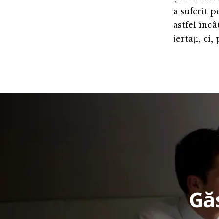
a suferit p
astfel încâ
iertați, ci
Găs