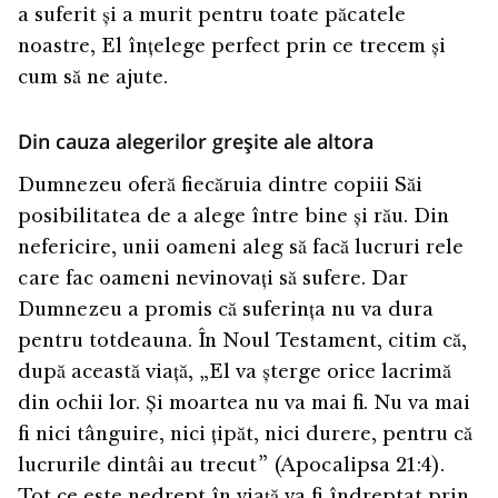
a suferit și a murit pentru toate păcatele
noastre, El înțelege perfect prin ce trecem și
cum să ne ajute.
Din cauza alegerilor greșite ale altora
Dumnezeu oferă fiecăruia dintre copiii Săi
posibilitatea de a alege între bine și rău. Din
nefericire, unii oameni aleg să facă lucruri rele
care fac oameni nevinovați să sufere. Dar
Dumnezeu a promis că suferința nu va dura
pentru totdeauna. În Noul Testament, citim că,
după această viață, „El va șterge orice lacrimă
din ochii lor. Și moartea nu va mai fi. Nu va mai
fi nici tânguire, nici țipăt, nici durere, pentru că
lucrurile dintâi au trecut” (Apocalipsa 21:4).
Tot ce este nedrept în viață va fi îndreptat prin