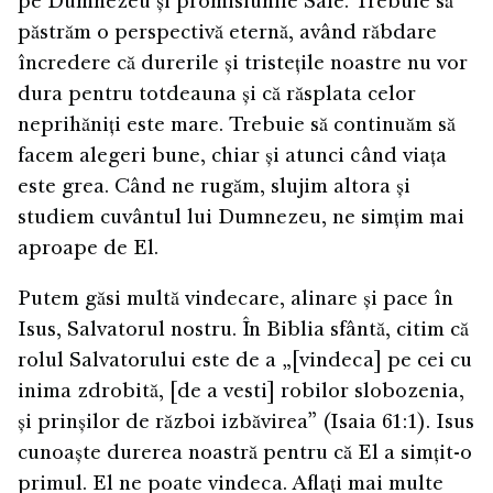
pe Dumnezeu și promisiunile Sale. Trebuie să
păstrăm o perspectivă eternă, având răbdare
încredere că durerile și tristețile noastre nu vor
dura pentru totdeauna și că răsplata celor
neprihăniți este mare. Trebuie să continuăm să
facem alegeri bune, chiar și atunci când viața
este grea. Când ne rugăm, slujim altora și
studiem cuvântul lui Dumnezeu, ne simțim mai
aproape de El.
Putem găsi multă vindecare, alinare și pace în
Isus, Salvatorul nostru. În Biblia sfântă, citim că
rolul Salvatorului este de a „[vindeca] pe cei cu
inima zdrobită, [de a vesti] robilor slobozenia,
și prinșilor de război izbăvirea” (Isaia 61:1). Isus
cunoaște durerea noastră pentru că El a simțit-o
primul. El ne poate vindeca. Aflați mai multe