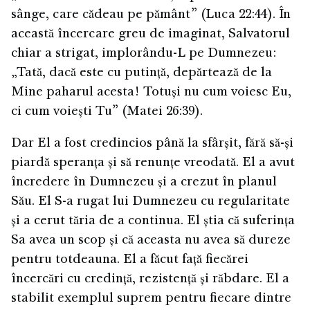
sânge, care cădeau pe pământ” (Luca 22:44). În
această încercare greu de imaginat, Salvatorul
chiar a strigat, implorându-L pe Dumnezeu:
„Tată, dacă este cu putință, depărtează de la
Mine paharul acesta! Totuși nu cum voiesc Eu,
ci cum voiești Tu” (Matei 26:39).
Dar El a fost credincios până la sfârșit, fără să-și
piardă speranța și să renunțe vreodată. El a avut
încredere în Dumnezeu și a crezut în planul
Său. El S-a rugat lui Dumnezeu cu regularitate
și a cerut tăria de a continua. El știa că suferința
Sa avea un scop și că aceasta nu avea să dureze
pentru totdeauna. El a făcut față fiecărei
încercări cu credință, rezistență și răbdare. El a
stabilit exemplul suprem pentru fiecare dintre