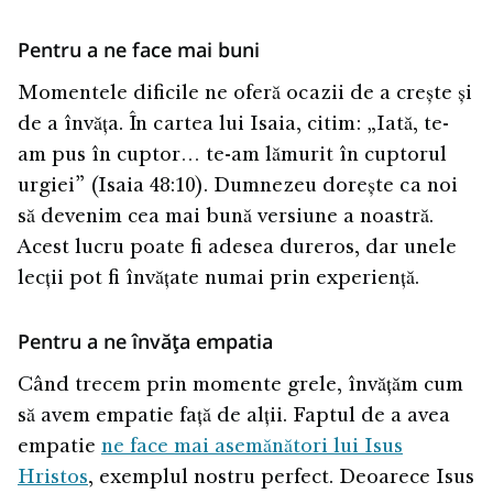
Pentru a ne face mai buni
Momentele dificile ne oferă ocazii de a crește și
de a învăța. În cartea lui Isaia, citim: „Iată, te-
am pus în cuptor… te-am lămurit în cuptorul
urgiei” (Isaia 48:10). Dumnezeu dorește ca noi
să devenim cea mai bună versiune a noastră.
Acest lucru poate fi adesea dureros, dar unele
lecții pot fi învățate numai prin experiență.
Pentru a ne învăța empatia
Când trecem prin momente grele, învățăm cum
să avem empatie față de alții. Faptul de a avea
empatie
ne face mai asemănători lui Isus
Hristos
, exemplul nostru perfect. Deoarece Isus