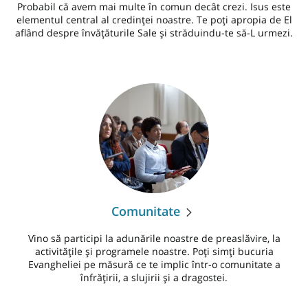
Probabil că avem mai multe în comun decât crezi. Isus este
elementul central al credinței noastre. Te poți apropia de El
aflând despre învățăturile Sale și străduindu-te să-L urmezi.
Comunitate
Vino să participi la adunările noastre de preaslăvire, la
activitățile și programele noastre. Poți simți bucuria
Evangheliei pe măsură ce te implic într-o comunitate a
înfrățirii, a slujirii și a dragostei.