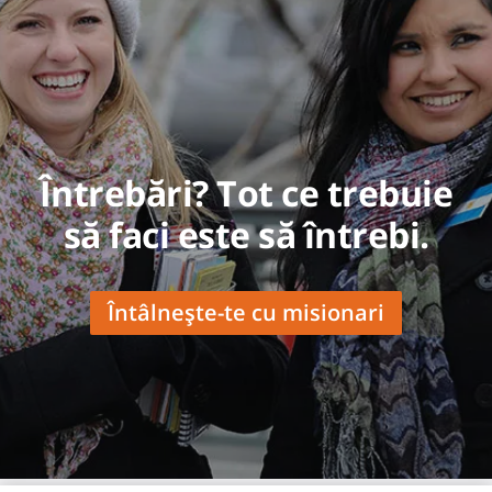
Întrebări? Tot ce trebuie
să faci este să întrebi.
Întâlnește-te cu misionari