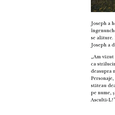
Joseph a ho
îngenunche
se alăture.
Joseph a de
„Am văzut 
ca străluci
deasupra m
Personaje, 
stăteau de
pe nume, și
Ascultă-L!”