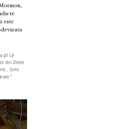
i Mormon,
ndu-te
ă este
 adevărata
 ști că
or din Zilele
 Simt
rate.”