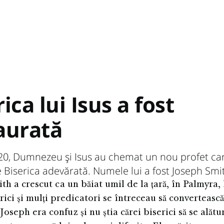
ica lui Isus a fost
aurată
20, Dumnezeu și Isus au chemat un nou profet ca
 Biserica adevărată. Numele lui a fost Joseph Smi
th a crescut ca un băiat umil de la țară, în Palmyra
rici și mulți predicatori se întreceau să converteasc
Joseph era confuz și nu știa cărei biserici să se alătu