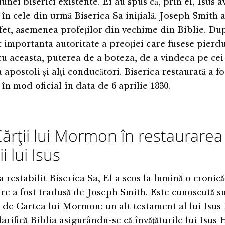
iunei biserici existente. Ei au spus că, prin el, Isus a
în cele din urmă Biserica Sa inițială. Joseph Smith 
fet, asemenea profeților din vechime din Biblie. Du
at importanta autoritate a preoției care fusese pierdut
u aceasta, puterea de a boteza, de a vindeca pe cei 
apostoli și alți conducători. Biserica restaurată a fo
în mod oficial în data de 6 aprilie 1830.
Cărții lui Mormon în restaurarea
ii lui Isus
 restabilit Biserica Sa, El a scos la lumină o cronică
re a fost tradusă de Joseph Smith. Este cunoscută s
de Cartea lui Mormon: un alt testament al lui Isus 
clarifică Biblia asigurându-se că învățăturile lui Isus 