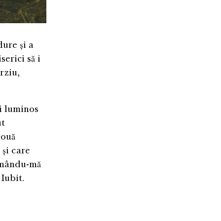
dure și a
erici să i
rziu,
i luminos
ut
două
 și care
hemându-mă
Iubit.