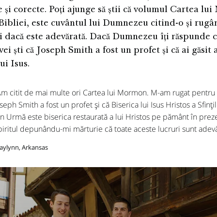
 și corecte. Poți ajunge să știi că volumul Cartea lu
ibliei, este cuvântul lui Dumnezeu citind-o și rugâ
ti dacă este adevărată. Dacă Dumnezeu îți răspunde c
vei ști că Joseph Smith a fost un profet și că ai găsit
ui Isus.
Am citit de mai multe ori Cartea lui Mormon. M-am rugat pentru a
seph Smith a fost un profet și că Biserica lui Isus Hristos a Sfințil
n Urmă este biserica restaurată a lui Hristos pe pământ în prezent…
piritul depunându-mi mărturie că toate aceste lucruri sunt adevă
Jaylynn, Arkansas