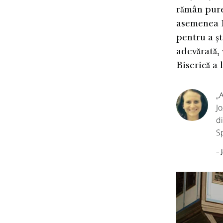
rămân pure
asemenea B
pentru a ș
adevărată, 
Biserică a l
„
Jo
di
S
– 