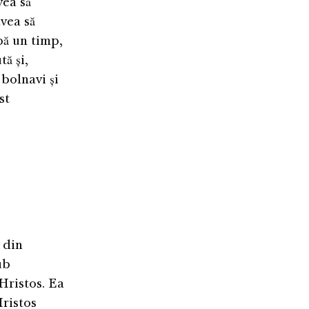
vea să
avea să
pă un timp,
ă și,
bolnavi și
st
 din
ub
Hristos. Ea
Hristos