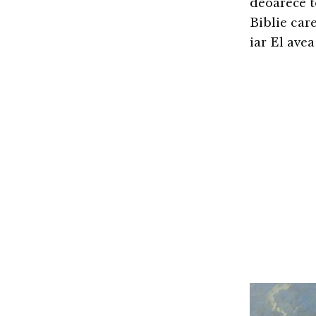
deoarece to
Biblie car
iar El avea