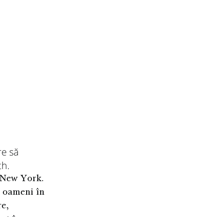
re să
th.
, New York.
ă oameni în
re,