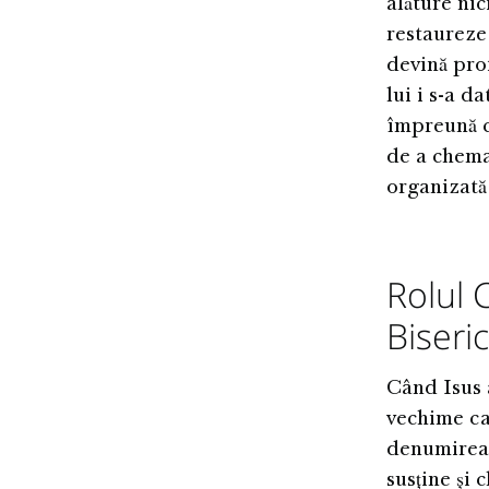
alăture nic
restaureze 
devină pro
lui i s-a d
împreună c
de a chema 
organizată 
Rolul 
Biseric
Când Isus a
vechime ca
denumirea 
susține și 