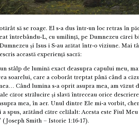
tărât să se roage. El s-a dus într-un loc retras în pă
at întrebându-L, cu umilință, pe Dumnezeu cărei bis
 Dumnezeu și Isus i S-au arătat într-o viziune. Mai tâ
scris această experiență sacră:
un stâlp de lumină exact deasupra capului meu, ma
rea soarelui, care a coborât treptat până când a căz
ea… Când lumina s-a oprit asupra mea, am văzut 
ale căror strălucire și slavă întreceau orice descriere
asupra mea, în aer. Unul dintre Ele mi-a vorbit, c
 a spus, arătând către celălalt: Acesta este Fiul Meu 
 (Joseph Smith – Istorie 1:16-17).