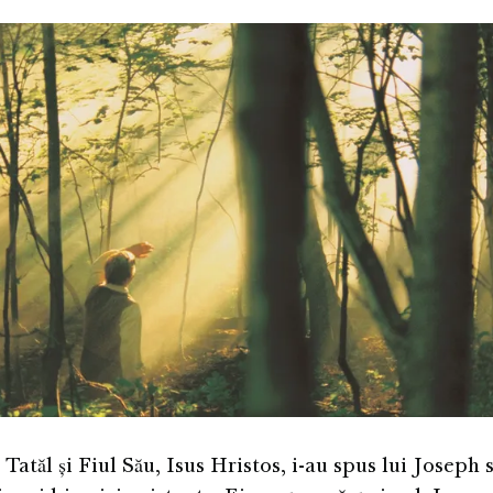
tăl și Fiul Său, Isus Hristos, i-au spus lui Joseph s