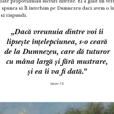
ate propovăduiau lucruri diferite. El a găsit un ver
e spunea să Îl întrebăm pe Dumnezeu dacă avem o î
 să răspundă.
„Dacă vreunuia dintre voi îi
lipsește înțelepciunea, s-o ceară
de la Dumnezeu, care dă tuturor
cu mâna largă și fără mustrare,
și ea îi va fi dată.”
Iacov 1:5