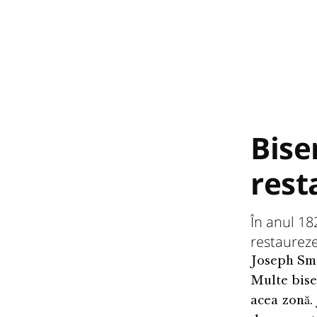
Biser
rest
În anul 18
restaureze
Joseph Smi
Multe bise
acea zonă. 