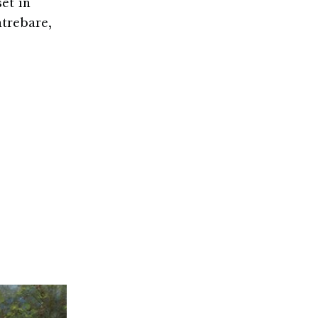
set în
ntrebare,